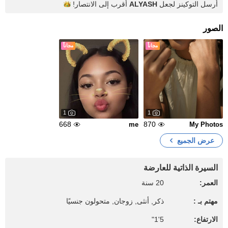
أرسل التوكينز لجعل
ALYASH
أقرب إلى
الانتصار!
الصور
مجاناً
مجاناً
1
1
668
870
me
My Photos
عرض الجميع
السيرة الذاتية للعارضة
العمر:
20 سنة
مهتم بـ :
ذكر, أنثى, زوجان, متحولون جنسيًا
الارتفاع:
5'1"