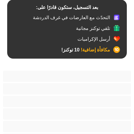
بعد التسجيل، ستكون قادرًا على:
التحدّث مع العارضات في غرف الدردشة
تلقي توكنز مجانية
أرسل الإكراميات
مكافأة إضافية!
10 توكنز!
آسيوي
أفضل عارضات الدردشة الخاصة
اطلاق السوائل
الأدوات
الجدة